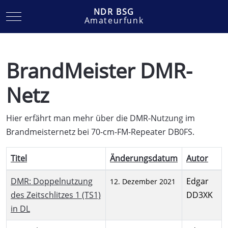
NDR BSG
Mobile Menu Toggle
Amateurfunk
BrandMeister DMR-
Netz
Hier erfährt man mehr über die DMR-Nutzung im
Brandmeisternetz bei 70-cm-FM-Repeater DB0FS.
Titel
Änderungsdatum
Autor
Beiträge
DMR: Doppelnutzung
Edgar
12. Dezember 2021
des Zeitschlitzes 1 (TS1)
DD3XK
in DL