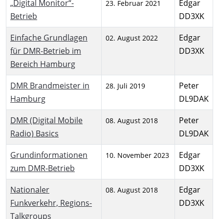
„Digital Monitor“-
Edgar
23. Februar 2021
Betrieb
DD3XK
Einfache Grundlagen
Edgar
02. August 2022
für DMR-Betrieb im
DD3XK
Bereich Hamburg
DMR Brandmeister in
Peter
28. Juli 2019
Hamburg
DL9DAK
DMR (Digital Mobile
Peter
08. August 2018
Radio) Basics
DL9DAK
Grundinformationen
Edgar
10. November 2023
zum DMR-Betrieb
DD3XK
Nationaler
Edgar
08. August 2018
Funkverkehr, Regions-
DD3XK
Talkgroups